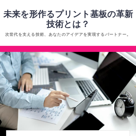
コ
ン
未来を形作るプリント基板の革新
テ
技術とは？
ン
次世代を支える技術、あなたのアイデアを実現するパートナー。
ツ
へ
コ
ス
ン
キ
テ
ッ
ン
プ
ツ
へ
ス
キ
ッ
プ