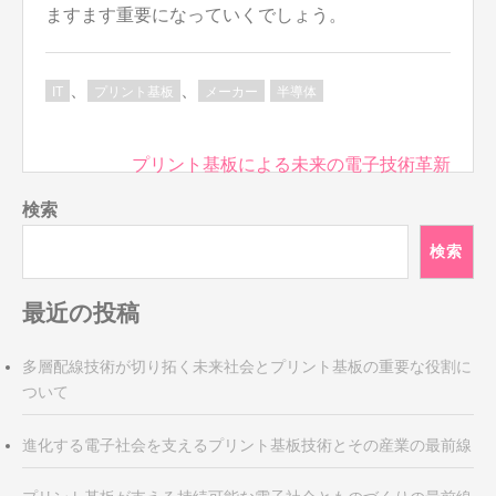
ますます重要になっていくでしょう。
、
、
IT
プリント基板
メーカー
半導体
投
プリント基板による未来の電子技術革新
稿
検索
ナ
ビ
検索
ゲ
ー
最近の投稿
シ
ョ
多層配線技術が切り拓く未来社会とプリント基板の重要な役割に
ン
ついて
進化する電子社会を支えるプリント基板技術とその産業の最前線