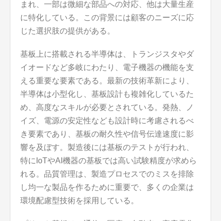
まれ、一部は微細な部品への対応、他は大量生産
に特化している。この背景には顧客のニーズに応
じた選択肢の提供がある。
基板上に搭載される半導体は、トランジスタやダ
イオードなど多岐にわたり、電子機器の機能を支
える重要な要素である。最新の技術革新により、
半導体は小型化し、基板設計も複雑化しているた
め、高度なスキルが必要とされている。発熱、ノ
イズ、電源の安定性なども設計時に考慮されるべ
き要素であり、基板の耐久性や信号伝達速度に影
響を及ぼす。製造後には基板のテストが行われ、
特にIoTやAI機器の基板では高い試験精度が求めら
れる。品質管理は、製造プロセスでのミスを排除
し均一な製品を作るために重要で、多くの企業は
環境配慮型技術を採用している。