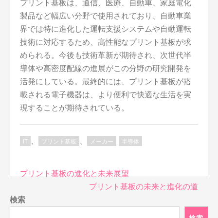
プリント基板は、通信、医療、自動車、家庭電化
製品など幅広い分野で使用されており、自動車業
界では特に進化した運転支援システムや自動運転
技術に対応するため、高性能なプリント基板が求
められる。今後も技術革新が期待され、次世代半
導体や高密度配線の進展がこの分野の研究開発を
活発にしている。最終的には、プリント基板が搭
載される電子機器は、より便利で快適な生活を実
現することが期待されている。
、
、
IT
プリント基板
メーカー
半導体
投
プリント基板の進化と未来展望
稿
プリント基板の未来と進化の道
ナ
検索
ビ
検索