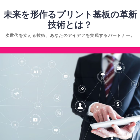
コ
ン
未来を形作るプリント基板の革新
テ
技術とは？
ン
次世代を支える技術、あなたのアイデアを実現するパートナー。
ツ
へ
コ
ス
ン
キ
テ
ッ
ン
プ
ツ
へ
ス
キ
ッ
プ