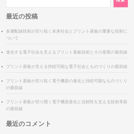
ゲ
ー
最近の投稿
シ
ョ
ン
多層配線技術が切り拓く未来社会とプリント基板の重要な役割に
ついて
進化する電子社会を支えるプリント基板技術とその産業の最前線
プリント基板が支える持続可能な電子社会とものづくりの最前線
プリント基板が切り拓く電子機器の進化と持続可能なものづくり
の最前線
プリント基板が切り開く電子機器進化と信頼性を支える技術革新
の最前線
最近のコメント