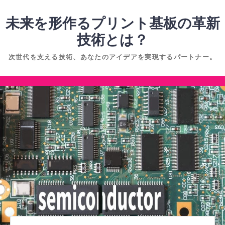
コ
ン
未来を形作るプリント基板の革新
テ
技術とは？
ン
次世代を支える技術、あなたのアイデアを実現するパートナー。
ツ
へ
コ
ス
ン
キ
テ
ッ
ン
プ
ツ
へ
ス
キ
ッ
プ