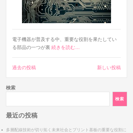
電子機器が普及する中、重要な役割を果たしてい
る部品の一つが裏
続きを読む…
投
過去の投稿
新しい投稿
稿
ナ
検索
ビ
ゲ
検索
ー
シ
最近の投稿
ョ
ン
多層配線技術が切り拓く未来社会とプリント基板の重要な役割に