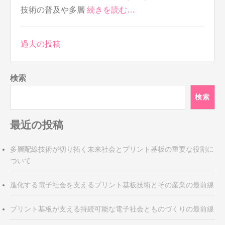
技術の普及や多層
続きを読む…
投
過去の投稿
稿
ナ
検索
ビ
ゲ
検索
ー
シ
最近の投稿
ョ
ン
多層配線技術が切り拓く未来社会とプリント基板の重要な役割に
ついて
進化する電子社会を支えるプリント基板技術とその産業の最前線
プリント基板が支える持続可能な電子社会とものづくりの最前線