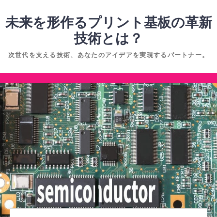
コ
ン
未来を形作るプリント基板の革新
テ
技術とは？
ン
次世代を支える技術、あなたのアイデアを実現するパートナー。
ツ
へ
コ
ス
ン
キ
テ
ッ
ン
プ
ツ
へ
ス
キ
ッ
プ